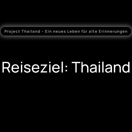
Project Thailand – Ein neues Leben für alte Erinnerungen
Reiseziel: Thailand