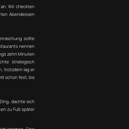
 an. Wir checkten
erten Abendessen
rraschung sollte
estaurants nennen
dings zehn Minuten
chte strategisch
, trotzdem lag er
t schon fest, bis
 Ding, dachte sich
ten zu Fuß später