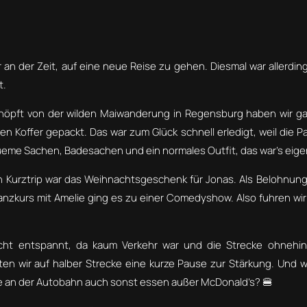
 an der Zeit, auf eine neue Reise zu gehen. Diesmal war allerding
t.
höpft von der wilden Maiwanderung in Regensburg haben wir g
Koffer gepackt. Das war zum Glück schnell erledigt, weil die Pa
ueme Sachen, Badesachen und ein normales Outfit, das war’s eige
n Kurztrip war das Weihnachtsgeschenk für Jonas. Als Belohnung 
anzkurs mit Amelie ging es zu einer Comedyshow. Also fuhren wir
cht entspannt, da kaum Verkehr war und die Strecke ohnehin 
en wir auf halber Strecke eine kurze Pause zur Stärkung. Und w
se an der Autobahn auch sonst essen außer McDonald’s? 🍔