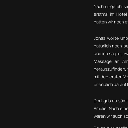
Nach ungefähr vi
erstmal im Hote
hatten wir noch e
Jonas wollte un
natürlich noch b
und ich sagte jew
Massage an Amel
herauszufinden, 
mit den ersten V
er endlich darauf 
Dort gab es sämtl
Amelie. Nach ein
waren wir auch s