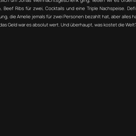
eßlich um Jonas Weihnachtsgeschenk ging, ließen wir es ordentl
 Beef Ribs für zwei, Cocktails und eine Triple Nachspeise. Defi
g, die Amelie jemals für zwei Personen bezahlt hat, aber alles ha
as Geld war es absolut wert. Und überhaupt, was kostet die Welt