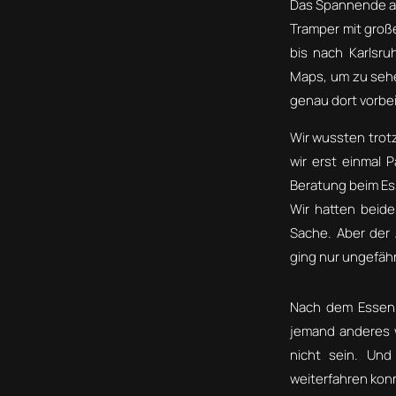
Das Spannende an
Tramper mit große
bis nach Karlsru
Maps, um zu sehe
genau dort vorbei
Wir wussten trotz
wir erst einmal
Beratung beim Ess
Wir hatten beid
Sache. Aber der
ging nur ungefähr
Nach dem Essen g
jemand anderes 
nicht sein. Und
weiterfahren kon