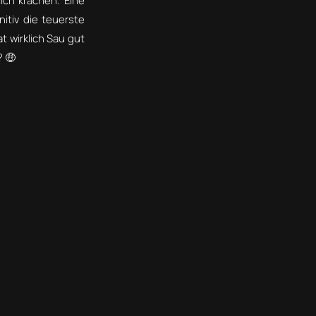
ich krachen. Eine
nitiv die teuerste
t wirklich Sau gut
? 🤑