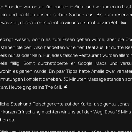
er Stunden war unser Ziel endlich in Sicht und wir kamen in Rust
l ein und packten unsere sieben Sachen aus. Bis zum reservi
twas Zeit, deshalb entspannten wir uns erstmal kurz im Bett. 🛏️
bedingt wissen, wohin es zum Essen gehen würde, aber die Übe
estehen bleiben. Also handelten wir einen Deal aus. Er durfte R
eils nur Ja oder Nein. Für jedes falsche Restaurant wurden aller
ie fällig. Somit durchstöberte er Google Maps und versu
wohin es gehen würde. Ein paar Tipps hatte Amelie zwar verraten
ermutungen komplett daneben. 30 Minuten Massage standen somi
kam. Heute ging es ins The Grill. 🥩
iche Steak und Fleischgerichte auf der Karte, also genau Jonas’
er kurzen Erfrischung machten wir uns auf den Weg. Etwa 15 Minu
chon da.