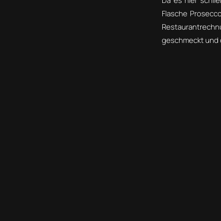
Da es hier schli
Flasche Prosecco,
Restaurantrechnun
geschmeckt und d