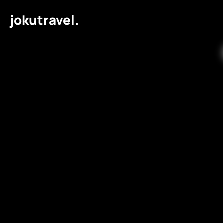
jokutravel.